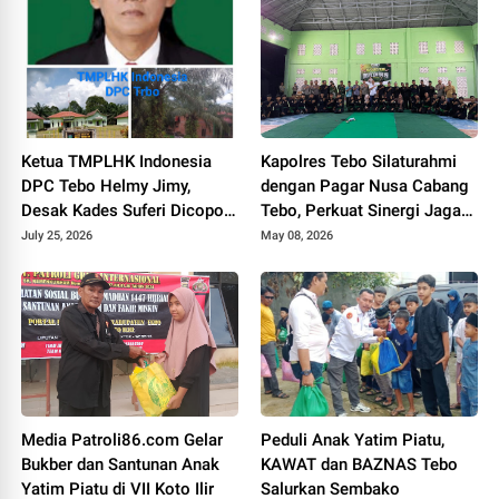
Ketua TMPLHK Indonesia
Kapolres Tebo Silaturahmi
DPC Tebo Helmy Jimy,
dengan Pagar Nusa Cabang
Desak Kades Suferi Dicopot
Tebo, Perkuat Sinergi Jaga
Tidak Hormat, Pemkab Tebo
Kamtibmas
July 25, 2026
May 08, 2026
Diminta Usut Tuntas
Media Patroli86.com Gelar
Peduli Anak Yatim Piatu,
Bukber dan Santunan Anak
KAWAT dan BAZNAS Tebo
Yatim Piatu di VII Koto Ilir
Salurkan Sembako