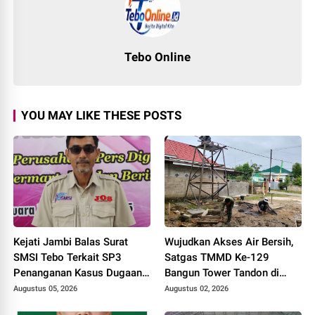
Tebo Online
YOU MAY LIKE THESE POSTS
Kejati Jambi Balas Surat
Wujudkan Akses Air Bersih,
SMSI Tebo Terkait SP3
Satgas TMMD Ke-129
Penanganan Kasus Dugaan
Bangun Tower Tandon di
Korupsi di DPUPR Tebo Rp
Desa Tanjung Agung
Augustus 05, 2026
Augustus 02, 2026
2,1 M