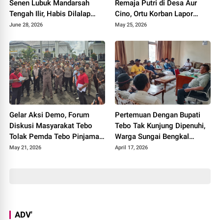
Senen Lubuk Mandarsah
Remaja Putri di Desa Aur
Tengah Ilir, Habis Dilalap
Cino, Ortu Korban Lapor
Sijago Merah
Polisi
June 28, 2026
May 25, 2026
Gelar Aksi Demo, Forum
Pertemuan Dengan Bupati
Diskusi Masyarakat Tebo
Tebo Tak Kunjung Dipenuhi,
Tolak Pemda Tebo Pinjaman
Warga Sungai Bengkal
PT SMI
Geruduk Kantor Camat Tebo
May 21, 2026
April 17, 2026
Ilir
ADV'