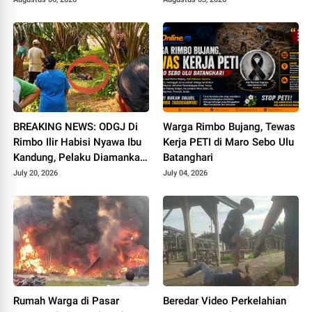
Alat Kelamin Sendiri
BREAKING NEWS: ODGJ Di
Warga Rimbo Bujang, Tewas
Rimbo Ilir Habisi Nyawa Ibu
Kerja PETI di Maro Sebo Ulu
Kandung, Pelaku Diamankan
Batanghari
di Mapolsek
July 20, 2026
July 04, 2026
Rumah Warga di Pasar
Beredar Video Perkelahian