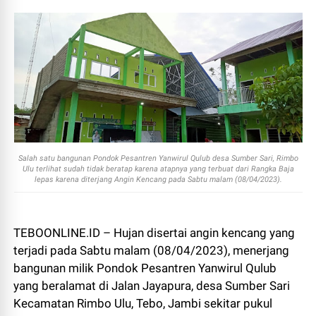
Salah satu bangunan Pondok Pesantren Yanwirul Qulub desa Sumber Sari, Rimbo
Ulu terlihat sudah tidak beratap karena atapnya yang terbuat dari Rangka Baja
lepas karena diterjang Angin Kencang pada Sabtu malam (08/04/2023).
TEBOONLINE.ID – Hujan disertai angin kencang yang
terjadi pada Sabtu malam (08/04/2023), menerjang
bangunan milik Pondok Pesantren Yanwirul Qulub
yang beralamat di Jalan Jayapura, desa Sumber Sari
Kecamatan Rimbo Ulu, Tebo, Jambi sekitar pukul