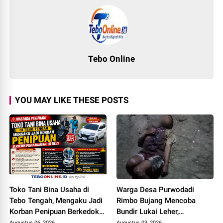
Tebo Online
YOU MAY LIKE THESE POSTS
Toko Tani Bina Usaha di
Warga Desa Purwodadi
Tebo Tengah, Mengaku Jadi
Rimbo Bujang Mencoba
Korban Penipuan Berkedok
Bundir Lukai Leher,
Pemesanan Racun Tikus
Sebelumnya Pernah Potong
Augustus 06, 2026
Augustus 03, 2026