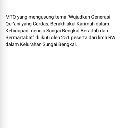
MTQ yang mengusung tema "Wujudkan Generasi
Qur'ani yang Cerdas, Berakhlakul Karimah dalam
Kehidupan menuju Sungai Bengkal Beradab dan
Bermartabat" di ikuti oleh 251 peserta dari lima RW
dalam Kelurahan Sungai Bengkal.