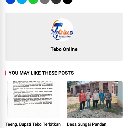
Tebo Online
YOU MAY LIKE THESE POSTS
Teeng, Bupati Tebo Terbitkan
Desa Sungai Pandan