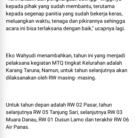
kepada pihak yang sudah membantu, terutama
kepada segenap panitia yang sudah bekerja keras,
meluangkan waktu, tenaga dan pikirannya sehingga
acara ini bisa terlaksana dengan baik," ucapnya lagi.
Eko Wahyudi menambahkan, tahun ini yang menjadi
pelaksana kegiatan MTQ tingkat Kelurahan adalah
Karang Taruna, Namun, untuk tahun selanjutnya akan
dilaksanakan oleh RW masing- masing.
Untuk tahun depan adalah RW 02 Pasar, tahun
selanjutnya RW 05 Tanjung Sari, selanjutnya RW 03
Muara Danau, RW 01 Dusun Lamo dan terakhir RW 06
Air Panas.