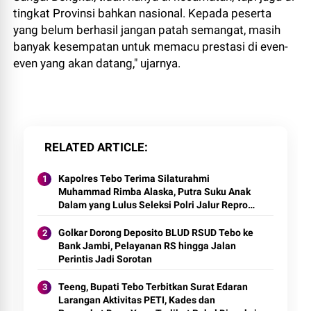
tingkat Provinsi bahkan nasional. Kepada peserta
yang belum berhasil jangan patah semangat, masih
banyak kesempatan untuk memacu prestasi di even-
even yang akan datang," ujarnya.
RELATED ARTICLE
Kapolres Tebo Terima Silaturahmi
Muhammad Rimba Alaska, Putra Suku Anak
Dalam yang Lulus Seleksi Polri Jalur Repro
2026
Golkar Dorong Deposito BLUD RSUD Tebo ke
Bank Jambi, Pelayanan RS hingga Jalan
Perintis Jadi Sorotan
Teeng, Bupati Tebo Terbitkan Surat Edaran
Larangan Aktivitas PETI, Kades dan