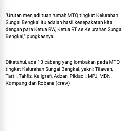
"Urutan menjadi tuan rumah MTQ tingkat Kelurahan
Sungai Bengkal itu adalah hasil kesepakatan kita
dengan para Ketua RW, Ketua RT se Kelurahan Sungai
Bengkal," pungkasnya.
Diketahui, ada 10 cabang yang lombakan pada MTQ
tingkat Kelurahan Sungai Bengkal, yakni: Tilawah,
Tartil, Tahfiz, Kaligrafi, Adzan, Pildacil, MPJ, MBN,
Kompang dan Robana.(crew)