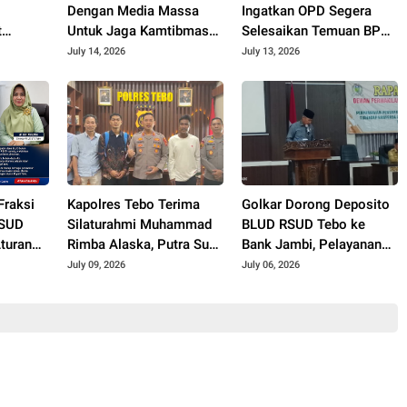
Dengan Media Massa
Ingatkan OPD Segera
t
Untuk Jaga Kamtibmas
Selesaikan Temuan BPK
Tebo, Dandim 0416/Bute
Untuk Hindari Resiko
July 14, 2026
July 13, 2026
Tatap Muka Dengan
Hukum
Insan Pers
Fraksi
Kapolres Tebo Terima
Golkar Dorong Deposito
RSUD
Silaturahmi Muhammad
BLUD RSUD Tebo ke
turan
Rimba Alaska, Putra Suku
Bank Jambi, Pelayanan
ana
Anak Dalam yang Lulus
RS hingga Jalan Perintis
July 09, 2026
July 06, 2026
i Bank
Seleksi Polri Jalur Repro
Jadi Sorotan
2026