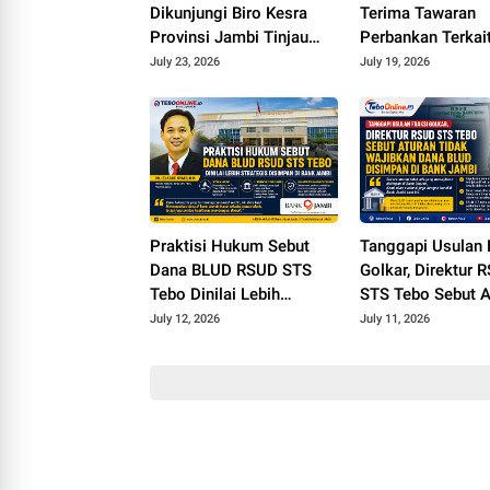
Dikunjungi Biro Kesra
Terima Tawaran
Provinsi Jambi Tinjau
Perbankan Terkai
Masjid Muhajirin Desa
Simpanan BLUD
July 23, 2026
July 19, 2026
Sungai Pandan untuk
Penyaluran Hibah
Pemeliharaan
Praktisi Hukum Sebut
Tanggapi Usulan 
Dana BLUD RSUD STS
Golkar, Direktur 
Tebo Dinilai Lebih
STS Tebo Sebut A
Strategis Disimpan di
Tidak Wajibkan D
July 12, 2026
July 11, 2026
Bank Jambi
BLUD Disimpan d
Jambi