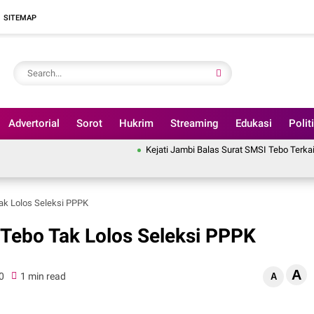
SITEMAP
Advertorial
Sorot
Hukrim
Streaming
Edukasi
Polit
Kejati Jambi Balas Surat SMSI Tebo Terkait SP3 Penang
Tak Lolos Seleksi PPPK
 Tebo Tak Lolos Seleksi PPPK
A
0
1 min read
A