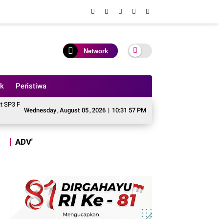
Network
ik
Peristiwa
anan Kasus Dugaan Korupsi di DPUPR Tebo Rp 2,1 M
Ternyata, Mantan Kadi
Wednesday
,
August
05
,
2026
|
10:31 59 PM
ADV'