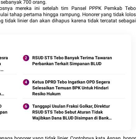
a sebanyak 700 orang.
olosnya mereka ini setelah tim Pansel PPPK Pemkab Tebo
mulai tahap pertama hingga rampung. Honorer yang tidak lolos
 tidak linier dan akan dihapus karena tidak tercatat sebagai
esra
RSUD STS Tebo Banyak Terima Tawaran
n
Perbankan Terkait Simpanan BLUD
n
Ketua DPRD Tebo Ingatkan OPD Segera
Selesaikan Temuan BPK Untuk Hindari
n
Resiko Hukum
D
Tanggapi Usulan Fraksi Golkar, Direktur
mpan
RSUD STS Tebo Sebut Aturan Tidak
Wajibkan Dana BLUD Disimpan di Bank
Jambi
enaga honorer yang tidak linier. Contohnya kata Aspan, honor