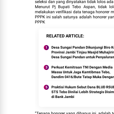
seleksi dan yang dinyatakan tidak lolos ad
Menurut Pj Bupati Tebo Aspan, tidak l
melakukan verifikasi data tenaga honorer 
PPPK ini salah satunya adalah honorer yang
PPPK
RELATED ARTICLE
Desa Sungai Pandan Dikunjungi Biro K
Provinsi Jambi Tinjau Masjid Muhajiri
Desa Sungai Pandan untuk Penyalura
Hibah Pemeliharaan
Perkuat Kemitraan TNI Dengan Media
Massa Untuk Jaga Kamtibmas Tebo,
Dandim 0416/Bute Tatap Muka Denga
Insan Pers
Praktisi Hukum Sebut Dana BLUD RSU
STS Tebo Dinilai Lebih Strategis Disi
di Bank Jambi
”Tenaga honorer yang dihapus ini, adalah t