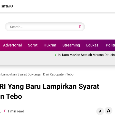
SITEMAP
Advertorial
Sorot
Hukrim
Streaming
Edukasi
Polit
Ini Kata Mazlan Setelah Merasa Dituding Pindahkan A
u Lampirkan Syarat Dukungan Dari Kabupaten Tebo
RI Yang Baru Lampirkan Syarat
en Tebo
A
0
1 min read
A