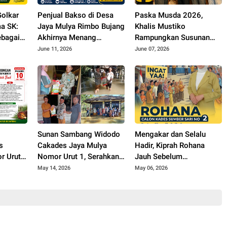
Golkar
Penjual Bakso di Desa
Paska Musda 2026,
a SK:
Jaya Mulya Rimbo Bujang
Khalis Mustiko
ebagai
Akhirnya Menang
Rampungkan Susunan
a
Pemilihan Calon Kades
Pengurus Golkar Tebo
June 11, 2026
June 07, 2026
i
Sunan Sambang Widodo
Mengakar dan Selalu
s
Cakades Jaya Mulya
Hadir, Kiprah Rohana
r Urut
Nomor Urut 1, Serahkan
Jauh Sebelum
anjutkan
Bantuan Beras dan
Pencalonan Jadi Bukti
May 14, 2026
May 06, 2026
sa
Minyak ke Warga
Nyata Kepedulian bagi
Terdampak Banjir
Warga Sumber Sari