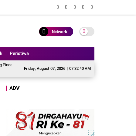
Network
ik
Peristiwa
nggaran Perbaikan Jalan Simpang Betung - Pintas ke Jalan Padang Lamo
Te
Friday
,
August
07
,
2026
|
07:32 42 AM
ADV'