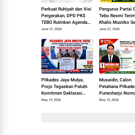
Perkuat Ruhiyah dan Visi
Pengurus Partai 
Pergerakan, DPD PKS
Tebo Resmi Terim
TEBO Rutinkan Agenda
Khalis Mustiko S
Majelis Murobbi
Ketua, Liga Maris
June 21, 2026
June 21, 2026
Dipercaya Sebaga
Sekretaris
Pilkades Jaya Mulya,
Musaidin, Calon
Projo Tegaskan Patuhi
Petahana Pilkade
Komitmen Deklarasi
Purwoharjo Nomo
Damai Tanpa Politik
1 Berkomitmen L
May 19, 2026
May 15, 2026
Uang
Pembangunan De