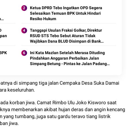
Ketua DPRD Tebo Ingatkan OPD Segera
Selesaikan Temuan BPK Untuk Hindari
n
Resiko Hukum
D
Tanggapi Usulan Fraksi Golkar, Direktur
mpan
RSUD STS Tebo Sebut Aturan Tidak
Wajibkan Dana BLUD Disimpan di Bank
Jambi
 BPK
Ini Kata Mazlan Setelah Merasa Dituding
Pindahkan Anggaran Perbaikan Jalan
Simpang Betung - Pintas ke Jalan Padang
Lamo
tepatnya di simpang tiga jalan Cempaka Desa Suka Damai
ara keseluruhan.
k ada korban jiwa. Camat Rimbo Ulu Joko Kisworo saat
aknya membenarkan akibat hujan deras dan angin kencang
yang tumbang, juga satu gardu teravo tiang listrik
ban jiwa.