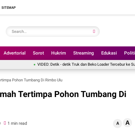
SITEMAP
Advertorial
Sorot
Hukrim
Streaming
Edukasi
Polit
VIDEO: Detik - detik Truk dan Beko Loader Tercebur ke Sungai Batanghar
ertimpa Pohon Tumbang Di Rimbo Ulu
Rumah Tertimpa Pohon Tumbang Di
A
0
1 min read
A