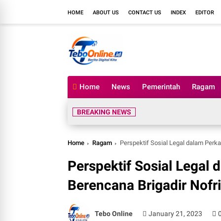
HOME
ABOUT US
CONTACT US
INDEX
EDITOR
Home
News
Pemerintah
Ragam
BREAKING NEWS
Home
Ragam
Perspektif Sosial Legal dalam Per
Perspektif Sosial Lega
Berencana Brigadir Nofr
Tebo Online
January 21, 2023