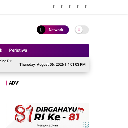
Network
ik
Peristiwa
an Anggaran Perbaikan Jalan Simpang Betung - Pintas ke Jalan Padang Lamo
Thursday
,
August
06
,
2026
|
4:01 05 PM
ADV'