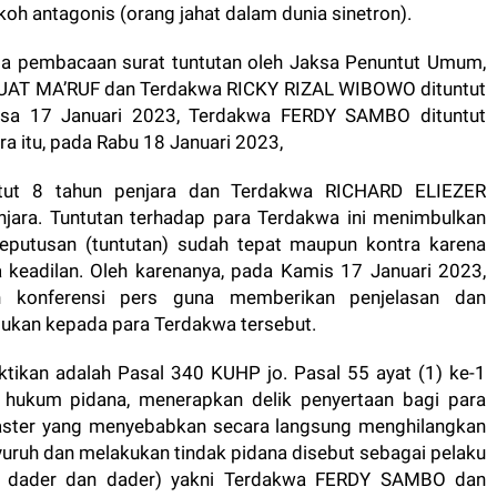
oh antagonis (orang jahat dalam dunia sinetron).
da pembacaan surat tuntutan oleh Jaksa Penuntut Umum,
 KUAT MA’RUF dan Terdakwa RICKY RIZAL WIBOWO dituntut
lasa 17 Januari 2023, Terdakwa FERDY SAMBO dituntut
a itu, pada Rabu 18 Januari 2023,
ut 8 tahun penjara dan Terdakwa RICHARD ELIEZER
jara. Tuntutan terhadap para Terdakwa ini menimbulkan
putusan (tuntutan) sudah tepat maupun kontra karena
 keadilan. Oleh karenanya, pada Kamis 17 Januari 2023,
n konferensi pers guna memberikan penjelasan dan
jukan kepada para Terdakwa tersebut.
tikan adalah Pasal 340 KUHP jo. Pasal 55 ayat (1) ke-1
 hukum pidana, menerapkan delik penyertaan bagi para
klaster yang menyebabkan secara langsung menghilangkan
nyuruh dan melakukan tindak pidana disebut sebagai pelaku
tual dader dan dader) yakni Terdakwa FERDY SAMBO dan