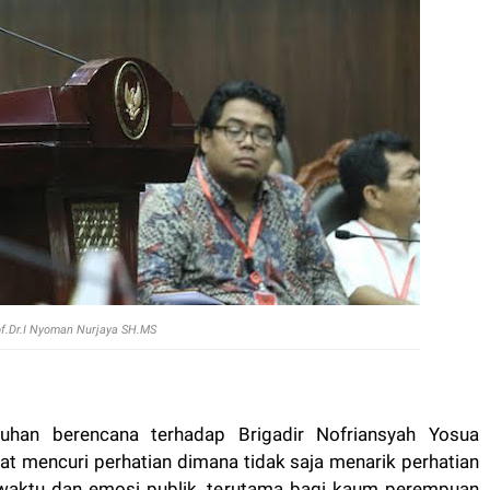
f.Dr.I Nyoman Nurjaya SH.MS
uhan berencana terhadap Brigadir Nofriansyah Yosua
t mencuri perhatian dimana tidak saja menarik perhatian
, waktu dan emosi publik, terutama bagi kaum perempuan