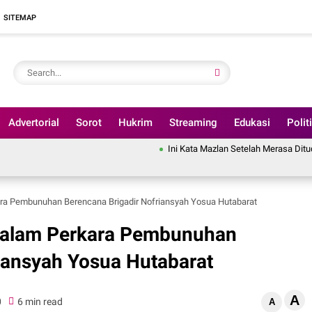
SITEMAP
Advertorial
Sorot
Hukrim
Streaming
Edukasi
Polit
Ini Kata Mazlan Setelah Merasa Dituding Pindahk
kara Pembunuhan Berencana Brigadir Nofriansyah Yosua Hutabarat
l dalam Perkara Pembunuhan
iansyah Yosua Hutabarat
A
0
6 min read
A