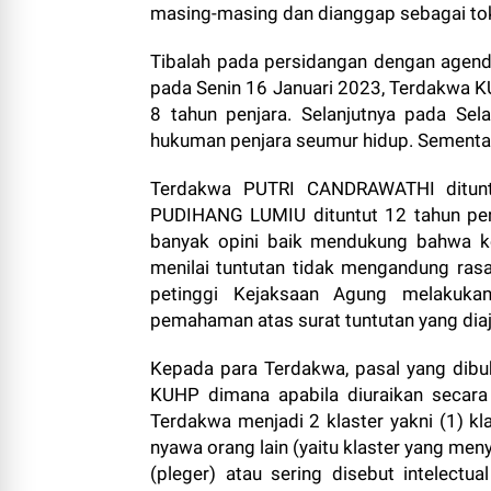
masing-masing dan dianggap sebagai tok
Tibalah pada persidangan dengan agen
pada Senin 16 Januari 2023, Terdakwa
8 tahun penjara. Selanjutnya pada Se
hukuman penjara seumur hidup. Sementar
Terdakwa PUTRI CANDRAWATHI ditunt
PUDIHANG LUMIU dituntut 12 tahun pen
banyak opini baik mendukung bahwa ke
menilai tuntutan tidak mengandung rasa
petinggi Kejaksaan Agung melakuka
pemahaman atas surat tuntutan yang dia
Kepada para Terdakwa, pasal yang dibuk
KUHP dimana apabila diuraikan secara
Terdakwa menjadi 2 klaster yakni (1) 
nyawa orang lain (yaitu klaster yang me
(pleger) atau sering disebut intelec