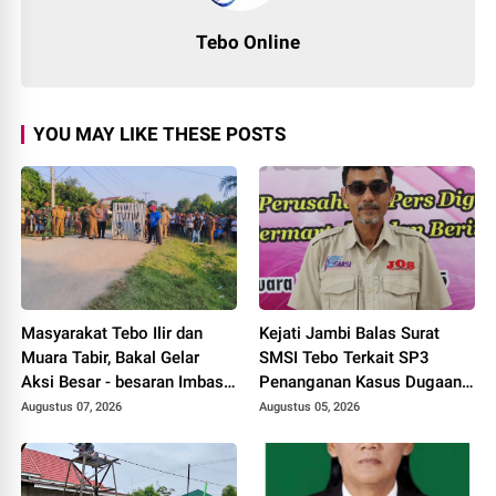
Tebo Online
YOU MAY LIKE THESE POSTS
Masyarakat Tebo Ilir dan
Kejati Jambi Balas Surat
Muara Tabir, Bakal Gelar
SMSI Tebo Terkait SP3
Aksi Besar - besaran Imbas
Penanganan Kasus Dugaan
Jalan Simpang Betung -
Korupsi di DPUPR Tebo Rp
Augustus 07, 2026
Augustus 05, 2026
Pintas Tak Dianggarkan di
2,1 M
2027