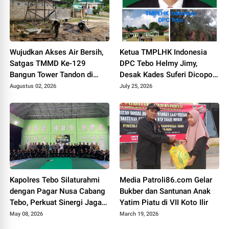
Wujudkan Akses Air Bersih,
Ketua TMPLHK Indonesia
Satgas TMMD Ke-129
DPC Tebo Helmy Jimy,
Bangun Tower Tandon di
Desak Kades Suferi Dicopot
Desa Tanjung Agung
Tidak Hormat, Pemkab Tebo
Augustus 02, 2026
July 25, 2026
Diminta Usut Tuntas
Kapolres Tebo Silaturahmi
Media Patroli86.com Gelar
dengan Pagar Nusa Cabang
Bukber dan Santunan Anak
Tebo, Perkuat Sinergi Jaga
Yatim Piatu di VII Koto Ilir
Kamtibmas
May 08, 2026
March 19, 2026