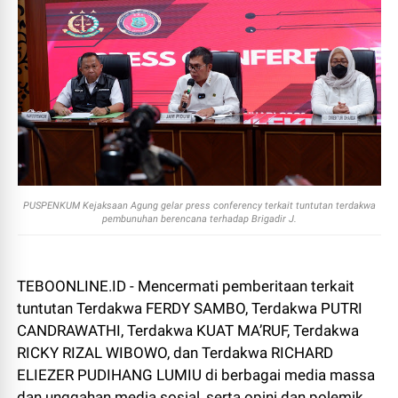
PUSPENKUM Kejaksaan Agung gelar press conferency terkait tuntutan terdakwa
pembunuhan berencana terhadap Brigadir J.
TEBOONLINE.ID - Mencermati pemberitaan terkait
tuntutan Terdakwa FERDY SAMBO, Terdakwa PUTRI
CANDRAWATHI, Terdakwa KUAT MA’RUF, Terdakwa
RICKY RIZAL WIBOWO, dan Terdakwa RICHARD
ELIEZER PUDIHANG LUMIU di berbagai media massa
dan unggahan media sosial, serta opini dan polemik