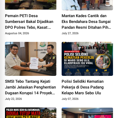
Pemain PETI Desa
Mantan Kades Cantik dan
Sumbersari Bakal Dijadikan
Eks Bendahara Desa Sungai
DPO Polres Tebo, Kasat:
Pandan Resmi Ditahan Pihak
Karena Tak Pernah Penuhi
Kejari Tebo Terkait Dugaan
Augustus 04, 2026
July 27, 2026
Panggilan
Korupsi APBDes
SMSI Tebo Tantang Kejati
Polisi Selidiki Kematian
Jambi Jelaskan Penghentian
Pekerja di Desa Padang
Dugaan Korupsi 14 Proyek
Kelapo Maro Sebo Ulu
DPUPR Tebo
July 22, 2026
July 07, 2026