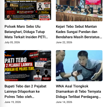
Polsek Maro Sebo Ulu
Kejari Tebo Sebut Mantan
Batanghari, Diduga Tutup
Kades Sungai Pandan dan
Mata Terkait Insiden PETI
Bendahara Masih Berstatus
Maut Yang Tewaskan Warga
Saksi, Padahal Sudah Sita Rp
July 05, 2026
June 22, 2026
Rimbo Bujang
245 Juta
Bupati Tebo dan 2 Pejabat
WNA Asal Tiongkok
Lainnya Dilaporkan ke
Diamankan di Tebo Ternyata
Polres Tebo oleh
Diduga Terlibat Perdagangan
Masyarakatnya, Ada Apa
Orang, Datang ke Tebo
June 19, 2026
June 14, 2026