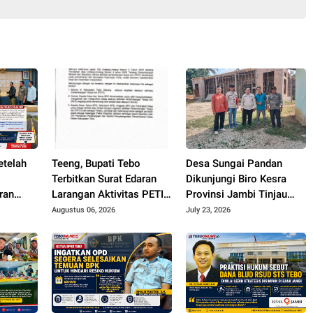
etelah
Teeng, Bupati Tebo
Desa Sungai Pandan
Terbitkan Surat Edaran
Dikunjungi Biro Kesra
ran
Larangan Aktivitas PETI,
Provinsi Jambi Tinjau
Simpang
Kades dan Perangkat
Masjid Muhajirin Desa
Augustus 06, 2026
July 23, 2026
e Jalan
Desa Yang Terlibat Bakal
Sungai Pandan untuk
Disanksi
Penyaluran Hibah
Pemeliharaan