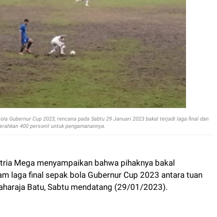
ola Gubernur Cup 2023, rencana pada Sabtu 29 Januari 2023 bakal terjadi laga final dan
kerahkan 400 personil untuk pengamanannya.
tria Mega menyampaikan bahwa pihaknya bakal
m laga final sepak bola Gubernur Cup 2023 antara tuan
Maharaja Batu, Sabtu mendatang (29/01/2023).