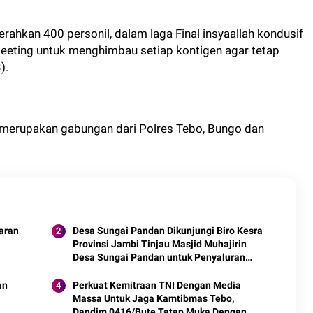
ahkan 400 personil, dalam laga Final insyaallah kondusif
Meeting untuk menghimbau setiap kontigen agar tetap
).
l merupakan gabungan dari Polres Tebo, Bungo dan
daran
Desa Sungai Pandan Dikunjungi Biro Kesra
Provinsi Jambi Tinjau Masjid Muhajirin
Desa Sungai Pandan untuk Penyaluran
Hibah Pemeliharaan
an
Perkuat Kemitraan TNI Dengan Media
Massa Untuk Jaga Kamtibmas Tebo,
Dandim 0416/Bute Tatap Muka Dengan