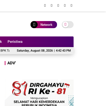
Network
ik
Peristiwa
025
Akun FB Bang Haye Diduga Milik Kades Sungai Rambai, Bakal Dilaporkan
Saturday
,
August
08
,
2026
|
4:42 45 PM
ADV'