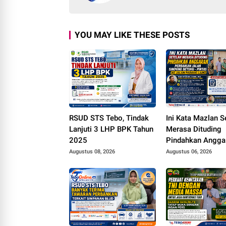
YOU MAY LIKE THESE POSTS
RSUD STS Tebo, Tindak
Ini Kata Mazlan S
Lanjuti 3 LHP BPK Tahun
Merasa Dituding
2025
Pindahkan Angga
Perbaikan Jalan 
Augustus 08, 2026
Augustus 06, 2026
Betung - Pintas k
Padang Lamo