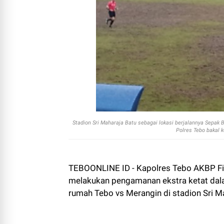
Stadion Sri Maharaja Batu sebagai lokasi berjalannya Sepak B
Polres Tebo bakal 
TEBOONLINE ID - Kapolres Tebo AKBP Fi
melakukan pengamanan ekstra ketat dala
rumah Tebo vs Merangin di stadion Sri 