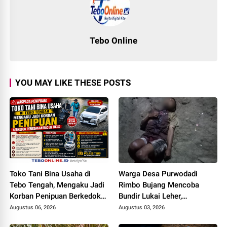
Tebo Online
YOU MAY LIKE THESE POSTS
Toko Tani Bina Usaha di
Warga Desa Purwodadi
Tebo Tengah, Mengaku Jadi
Rimbo Bujang Mencoba
Korban Penipuan Berkedok
Bundir Lukai Leher,
Pemesanan Racun Tikus
Sebelumnya Pernah Potong
Augustus 06, 2026
Augustus 03, 2026
Alat Kelamin Sendiri