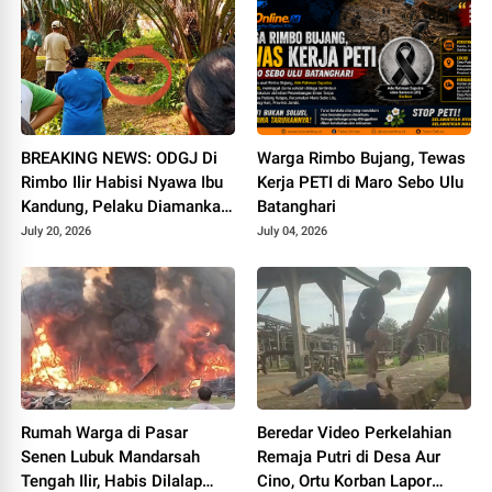
BREAKING NEWS: ODGJ Di
Warga Rimbo Bujang, Tewas
Rimbo Ilir Habisi Nyawa Ibu
Kerja PETI di Maro Sebo Ulu
Kandung, Pelaku Diamankan
Batanghari
di Mapolsek
July 20, 2026
July 04, 2026
Rumah Warga di Pasar
Beredar Video Perkelahian
Senen Lubuk Mandarsah
Remaja Putri di Desa Aur
Tengah Ilir, Habis Dilalap
Cino, Ortu Korban Lapor