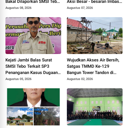
Bakal Dilaporkan SMSI Tebo
Aksi Besar - besaran Imbas
ke Polisi Terkait UU ITE
Jalan Simpang Betung -
Augustus 08, 2026
Augustus 07, 2026
Pintas Tak Dianggarkan di
2027
Kejati Jambi Balas Surat
Wujudkan Akses Air Bersih,
SMSI Tebo Terkait SP3
Satgas TMMD Ke-129
Penanganan Kasus Dugaan
Bangun Tower Tandon di
Korupsi di DPUPR Tebo Rp
Desa Tanjung Agung
Augustus 05, 2026
Augustus 02, 2026
2,1 M