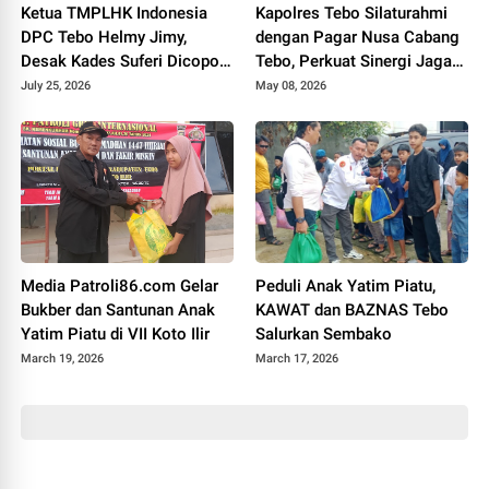
Ketua TMPLHK Indonesia
Kapolres Tebo Silaturahmi
DPC Tebo Helmy Jimy,
dengan Pagar Nusa Cabang
Desak Kades Suferi Dicopot
Tebo, Perkuat Sinergi Jaga
Tidak Hormat, Pemkab Tebo
Kamtibmas
July 25, 2026
May 08, 2026
Diminta Usut Tuntas
Media Patroli86.com Gelar
Peduli Anak Yatim Piatu,
Bukber dan Santunan Anak
KAWAT dan BAZNAS Tebo
Yatim Piatu di VII Koto Ilir
Salurkan Sembako
March 19, 2026
March 17, 2026