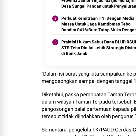
Provinsi Jambi Tinjau Masjid Muhajiri
Desa Sungai Pandan untuk Penyalura
Hibah Pemeliharaan
Perkuat Kemitraan TNI Dengan Media
Massa Untuk Jaga Kamtibmas Tebo,
Dandim 0416/Bute Tatap Muka Denga
Insan Pers
Praktisi Hukum Sebut Dana BLUD RSU
STS Tebo Dinilai Lebih Strategis Disi
di Bank Jambi
"Dalam isi surat yang kita sampaikan ke 
mengosongkan sampai dengan tanggal 1
Diketahui, paska pembuatan Taman Terpa
dalam wilayah Taman Terpadu tersebut. B
pengosongan balai pertemuan kepada pi
tersebut tidak diindahkan oleh pengurus
Sementara, pengelola TK/PAUD Cerdas C