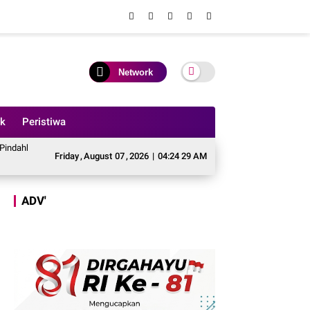
Network
ik
Peristiwa
nggaran Perbaikan Jalan Simpang Betung - Pintas ke Jalan Padang Lamo
Te
Friday
,
August
07
,
2026
|
04:24 30 AM
ADV'