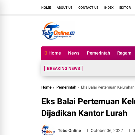
HOME
ABOUT US
CONTACT US
INDEX
EDITOR
Home
News
Pemerintah
Ragam
BREAKING NEWS
Home
Pemerintah
Eks Balai Pertemuan Kelurahan 
Eks Balai Pertemuan Kel
Dijadikan Kantor Lurah
Tebo Online
October 06, 2022