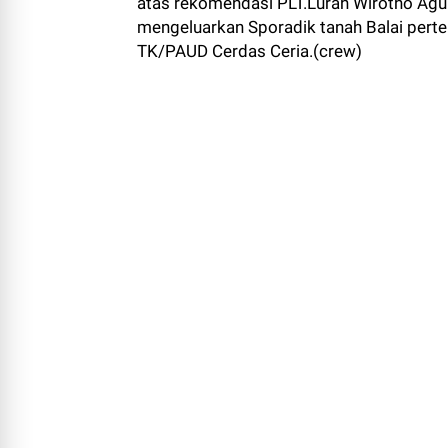
atas rekomendasi PLT.Lurah Wirotho Agun
mengeluarkan Sporadik tanah Balai pert
TK/PAUD Cerdas Ceria.(crew)