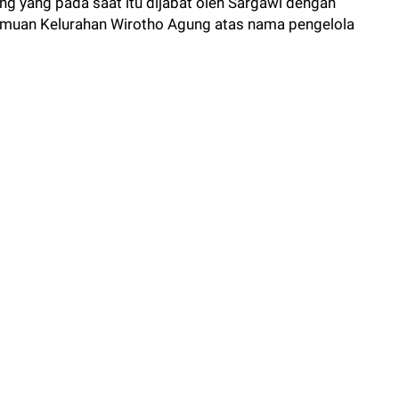
g yang pada saat itu dijabat oleh Sargawi dengan
emuan Kelurahan Wirotho Agung atas nama pengelola