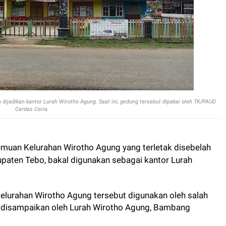
ijadikan kantor Lurah Wirotho Agung. Saat ini, gedung tersebut dipakai oleh TK/PAUD
Cerdas Ceria.
muan Kelurahan Wirotho Agung yang terletak disebelah
aten Tebo, bakal digunakan sebagai kantor Lurah
Kelurahan Wirotho Agung tersebut digunakan oleh salah
ni disampaikan oleh Lurah Wirotho Agung, Bambang