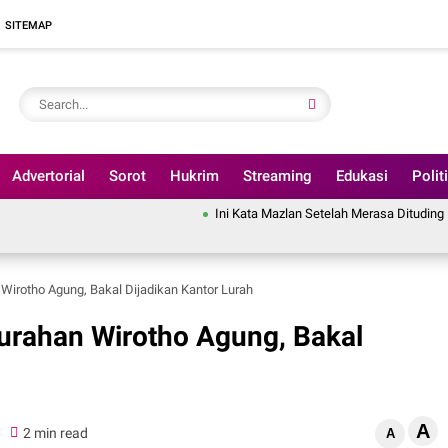
SITEMAP
Advertorial
Sorot
Hukrim
Streaming
Edukasi
Polit
Ini Kata Mazlan Setelah Merasa Dituding Pindahkan A
Wirotho Agung, Bakal Dijadikan Kantor Lurah
urahan Wirotho Agung, Bakal
A
0
2 min read
A