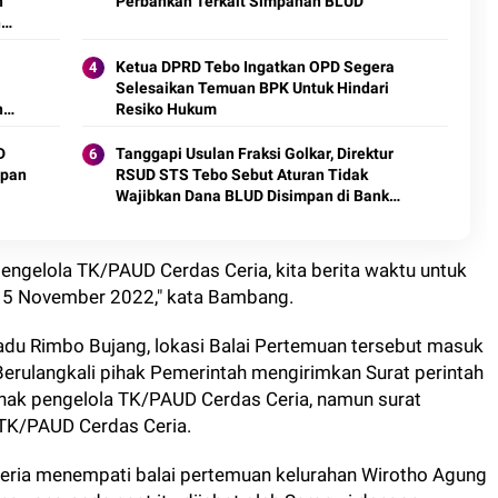
n
Perbankan Terkait Simpanan BLUD
n
Ketua DPRD Tebo Ingatkan OPD Segera
Selesaikan Temuan BPK Untuk Hindari
n
Resiko Hukum
D
Tanggapi Usulan Fraksi Golkar, Direktur
mpan
RSUD STS Tebo Sebut Aturan Tidak
Wajibkan Dana BLUD Disimpan di Bank
Jambi
pengelola TK/PAUD Cerdas Ceria, kita berita waktu untuk
5 November 2022," kata Bambang.
du Rimbo Bujang, lokasi Balai Pertemuan tersebut masuk
erulangkali pihak Pemerintah mengirimkan Surat perintah
hak pengelola TK/PAUD Cerdas Ceria, namun surat
 TK/PAUD Cerdas Ceria.
eria menempati balai pertemuan kelurahan Wirotho Agung