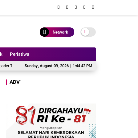
Network
ik
Peristiwa
r ke Sungai Batanghari di Ponton Makin Group, 1 MD
Sunday
,
August
09
,
2026
|
1:44 44 PM
Tragedi Dermaga Makin 
ADV'