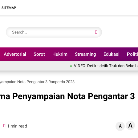
SITEMAP
Advertorial
Sorot
Hukrim
Streaming
Edukasi
Polit
VIDEO: Detik - detik Truk dan Beko Loader Tercebu
yampaian Nota Pengantar 3 Ranperda 2023
rna Penyampaian Nota Pengantar 3
A
0
1 min read
A