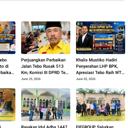
Tebo
Perjuangkan Perbaikan
Khalis Mustiko Hadiri
to di
Jalan Tebo Rusak 513
Penyerahan LHP BPK,
rbaikan
Km, Komisi III DPRD Tebo
Apresiasi Tebo Raih WTP
mo Rp70
Datangi Kemen PU
ke 11
June 25, 2026
June 02, 2026
na
i
Rayakan Idul Adha 1447
FIFGROUP Salurkan