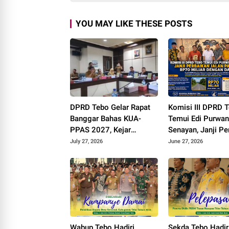
YOU MAY LIKE THESE POSTS
DPRD Tebo Gelar Rapat
Komisi III DPRD 
Banggar Bahas KUA-
Temui Edi Purwan
PPAS 2027, Kejar
Senayan, Janji Pe
Tambahan PAD dan DBH
Jalan Padang la
July 27, 2026
June 27, 2026
Sawit
Miliar dengan Da
Inpres
Wabup Tebo Hadiri
Sekda Tebo Hadir