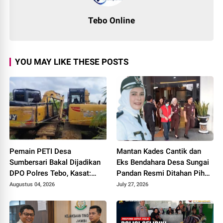
Tebo Online
YOU MAY LIKE THESE POSTS
Pemain PETI Desa
Mantan Kades Cantik dan
Sumbersari Bakal Dijadikan
Eks Bendahara Desa Sungai
DPO Polres Tebo, Kasat:
Pandan Resmi Ditahan Pihak
Karena Tak Pernah Penuhi
Kejari Tebo Terkait Dugaan
Augustus 04, 2026
July 27, 2026
Panggilan
Korupsi APBDes