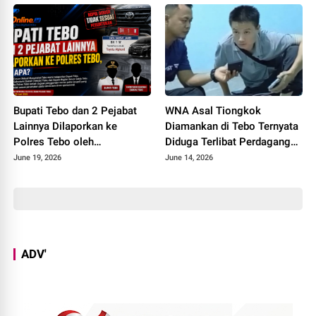
Bupati Tebo dan 2 Pejabat
WNA Asal Tiongkok
Lainnya Dilaporkan ke
Diamankan di Tebo Ternyata
Polres Tebo oleh
Diduga Terlibat Perdagangan
Masyarakatnya, Ada Apa
Orang, Datang ke Tebo
June 19, 2026
June 14, 2026
Perantara Teman
Perempuannya
ADV'