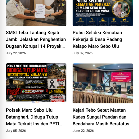
SMSI Tebo Tantang Kejati
Polisi Selidiki Kematian
Jambi Jelaskan Penghentian
Pekerja di Desa Padang
Dugaan Korupsi 14 Proyek
Kelapo Maro Sebo Ulu
DPUPR Tebo
July 22, 2026
July 07, 2026
Polsek Maro Sebo Ulu
Kejari Tebo Sebut Mantan
Batanghari, Diduga Tutup
Kades Sungai Pandan dan
Mata Terkait Insiden PETI
Bendahara Masih Berstatus
Maut Yang Tewaskan Warga
Saksi, Padahal Sudah Sita Rp
July 05, 2026
June 22, 2026
Rimbo Bujang
245 Juta