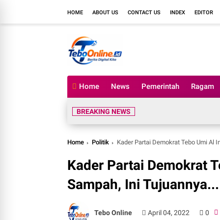
HOME
ABOUT US
CONTACT US
INDEX
EDITOR
Home
News
Pemerintah
Ragam
BREAKING NEWS
Home
Politik
Kader Partai Demokrat Tebo Umi Al In
Kader Partai Demokrat T
Sampah, Ini Tujuannya...
Tebo Online
April 04, 2022
0