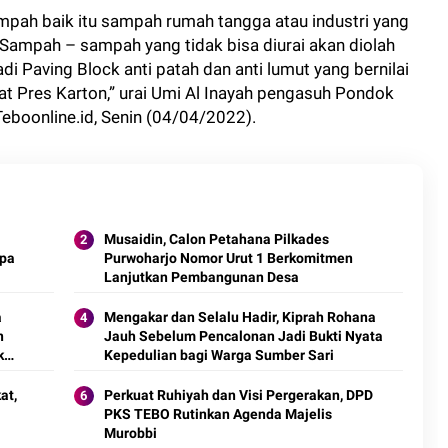
mpah baik itu sampah rumah tangga atau industri yang
h Sampah – sampah yang tidak bisa diurai akan diolah
 Paving Block anti patah dan anti lumut yang bernilai
t Pres Karton,” urai Umi Al Inayah pengasuh Pondok
eboonline.id, Senin (04/04/2022).
Musaidin, Calon Petahana Pilkades
npa
Purwoharjo Nomor Urut 1 Berkomitmen
Lanjutkan Pembangunan Desa
a
Mengakar dan Selalu Hadir, Kiprah Rohana
n
Jauh Sebelum Pencalonan Jadi Bukti Nyata
k
Kepedulian bagi Warga Sumber Sari
at,
Perkuat Ruhiyah dan Visi Pergerakan, DPD
PKS TEBO Rutinkan Agenda Majelis
Murobbi