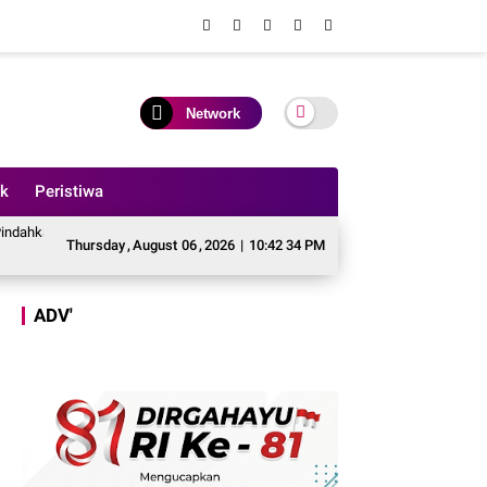
Network
ik
Peristiwa
an Perbaikan Jalan Simpang Betung - Pintas ke Jalan Padang Lamo
Teeng, 
Thursday
,
August
06
,
2026
|
10:42 36 PM
ADV'