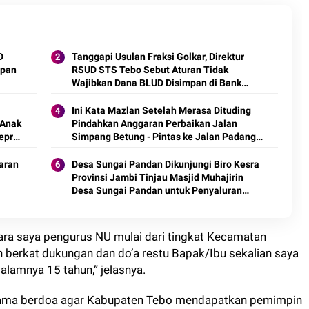
D
Tanggapi Usulan Fraksi Golkar, Direktur
mpan
RSUD STS Tebo Sebut Aturan Tidak
Wajibkan Dana BLUD Disimpan di Bank
Jambi
Ini Kata Mazlan Setelah Merasa Dituding
 Anak
Pindahkan Anggaran Perbaikan Jalan
Repro
Simpang Betung - Pintas ke Jalan Padang
Lamo
daran
Desa Sungai Pandan Dikunjungi Biro Kesra
Provinsi Jambi Tinjau Masjid Muhajirin
Desa Sungai Pandan untuk Penyaluran
Hibah Pemeliharaan
ara saya pengurus NU mulai dari tingkat Kecamatan
 berkat dukungan dan do’a restu Bapak/Ibu sekalian saya
alamnya 15 tahun,” jelasnya.
a-sama berdoa agar Kabupaten Tebo mendapatkan pemimpin