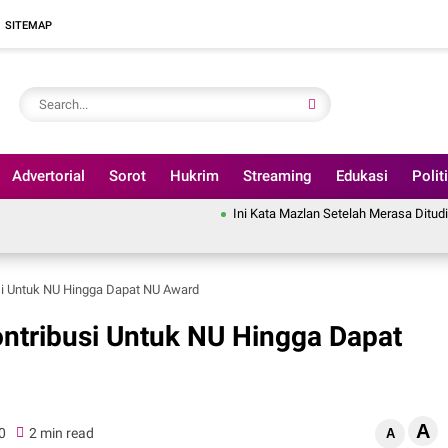
SITEMAP
Advertorial
Sorot
Hukrim
Streaming
Edukasi
Polit
Ini Kata Mazlan Setelah Merasa Dituding Pindahka
usi Untuk NU Hingga Dapat NU Award
ontribusi Untuk NU Hingga Dapat
A
0
2 min read
A