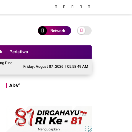
Network
ik
Peristiwa
n Anggaran Perbaikan Jalan Simpang Betung - Pintas ke Jalan Padang Lamo
Friday
,
August
07
,
2026
|
05:58 51 AM
ADV'