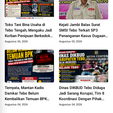
Toko Tani Bina Usaha di
Kejati Jambi Balas Surat
Tebo Tengah, Mengaku Jadi
SMSI Tebo Terkait SP3
Korban Penipuan Berkedok
Penanganan Kasus Dugaan
Pemesanan Racun Tikus
Korupsi di DPUPR Tebo Rp
Augustus 06, 2026
Augustus 05, 2026
2,1 M
Ternyata, Mantan Kadis
Dinas DIKBUD Tebo Diduga
Damkar Tebo Belum
Jadi Sarang Korupsi, Tim 8
Kembalikan Temuan BPK
Koordinasi Dengan Pihak
Terkait Pencairan GU yang
Kejari Tebo
Augustus 04, 2026
Augustus 04, 2026
Diduga Dipakai untuk