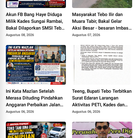
Akun FB Bang Haye Diduga
Masyarakat Tebo Ilir dan
Milik Kades Sungai Rambai,
Muara Tabir, Bakal Gelar
Bakal Dilaporkan SMSI Tebo
Aksi Besar - besaran Imbas
ke Polisi Terkait UU ITE
Jalan Simpang Betung -
Augustus 08, 2026
Augustus 07, 2026
Pintas Tak Dianggarkan di
2027
Ini Kata Mazlan Setelah
Teeng, Bupati Tebo Terbitkan
Merasa Dituding Pindahkan
Surat Edaran Larangan
Anggaran Perbaikan Jalan
Aktivitas PETI, Kades dan
Simpang Betung - Pintas ke
Perangkat Desa Yang
Augustus 06, 2026
Augustus 06, 2026
Jalan Padang Lamo
Terlibat Bakal Disanksi