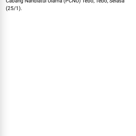
Cabang Nahdlatul Ulama (PCNU) Tebo, Tebo, Selasa
(25/1).