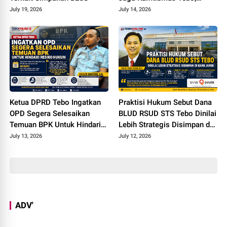
Dandim 0416/Bute Tatap
July 19, 2026
July 14, 2026
Muka Dengan Insan Pers
Ketua DPRD Tebo Ingatkan
Praktisi Hukum Sebut Dana
OPD Segera Selesaikan
BLUD RSUD STS Tebo Dinilai
Temuan BPK Untuk Hindari
Lebih Strategis Disimpan di
Resiko Hukum
Bank Jambi
July 13, 2026
July 12, 2026
ADV'