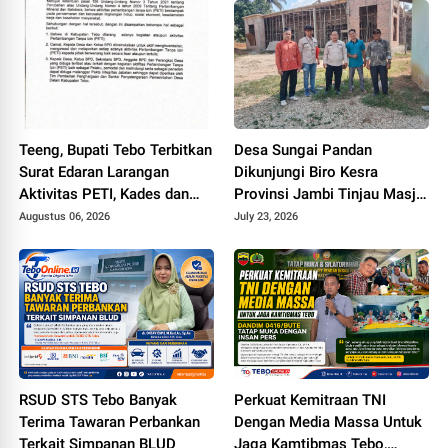
Teeng, Bupati Tebo Terbitkan
Desa Sungai Pandan
Surat Edaran Larangan
Dikunjungi Biro Kesra
Aktivitas PETI, Kades dan
Provinsi Jambi Tinjau Masjid
Perangkat Desa Yang
Muhajirin Desa Sungai
Augustus 06, 2026
July 23, 2026
Terlibat Bakal Disanksi
Pandan untuk Penyaluran
Hibah Pemeliharaan
RSUD STS Tebo Banyak
Perkuat Kemitraan TNI
Terima Tawaran Perbankan
Dengan Media Massa Untuk
Terkait Simpanan BLUD
Jaga Kamtibmas Tebo,