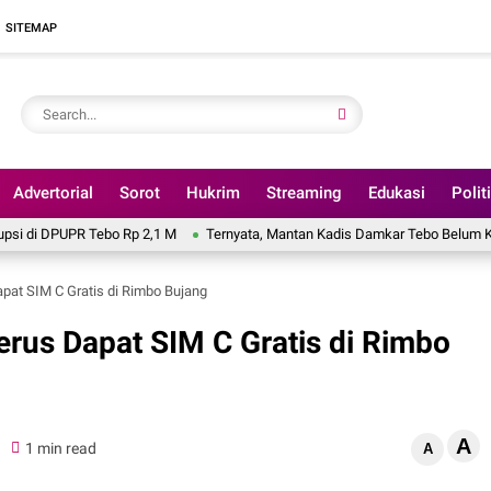
SITEMAP
Advertorial
Sorot
Hukrim
Streaming
Edukasi
Polit
ebo Rp 2,1 M
Ternyata, Mantan Kadis Damkar Tebo Belum Kembalikan Temua
apat SIM C Gratis di Rimbo Bujang
erus Dapat SIM C Gratis di Rimbo
A
0
1 min read
A