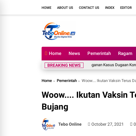
HOME
ABOUT US
CONTACT US
INDEX
EDITOR
Home
News
Pemerintah
Ragam
as Surat SMSI Tebo Terkait SP3 Penanganan Kasus Dugaan Korupsi di DPUPR T
BREAKING NEWS
Home
Pemerintah
Woow.... Ikutan Vaksin Terus D
Woow.... Ikutan Vaksin T
Bujang
Tebo Online
October 27, 2021