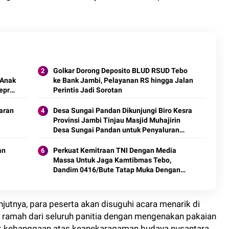
Golkar Dorong Deposito BLUD RSUD Tebo
 Anak
ke Bank Jambi, Pelayanan RS hingga Jalan
Repro
Perintis Jadi Sorotan
daran
Desa Sungai Pandan Dikunjungi Biro Kesra
Provinsi Jambi Tinjau Masjid Muhajirin
Desa Sungai Pandan untuk Penyaluran
Hibah Pemeliharaan
an
Perkuat Kemitraan TNI Dengan Media
Massa Untuk Jaga Kamtibmas Tebo,
Dandim 0416/Bute Tatap Muka Dengan
Insan Pers
njutnya, para peserta akan disuguhi acara menarik di
n ramah dari seluruh panitia dengan mengenakan pakaian
uk kebanggaan atas keanekaragaman budaya nusantara.