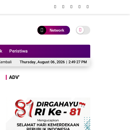
Network
ik
Peristiwa
n BPK Terkait Pencairan GU yang Diduga Dipakai untuk Kepentingan Pribadi
Thursday
,
August
06
,
2026
|
2:49 29 PM
ADV'