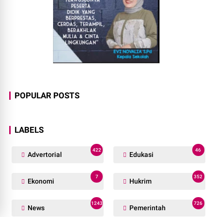
POPULAR POSTS
LABELS
422
46
Advertorial
Edukasi
7
352
Ekonomi
Hukrim
1243
726
News
Pemerintah