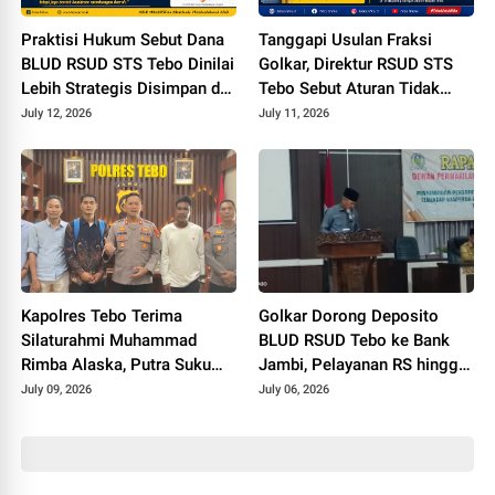
Praktisi Hukum Sebut Dana
Tanggapi Usulan Fraksi
BLUD RSUD STS Tebo Dinilai
Golkar, Direktur RSUD STS
Lebih Strategis Disimpan di
Tebo Sebut Aturan Tidak
Bank Jambi
Wajibkan Dana BLUD
July 12, 2026
July 11, 2026
Disimpan di Bank Jambi
Kapolres Tebo Terima
Golkar Dorong Deposito
Silaturahmi Muhammad
BLUD RSUD Tebo ke Bank
Rimba Alaska, Putra Suku
Jambi, Pelayanan RS hingga
Anak Dalam yang Lulus
Jalan Perintis Jadi Sorotan
July 09, 2026
July 06, 2026
Seleksi Polri Jalur Repro
2026