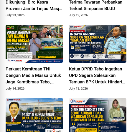
Dikunjungi Biro Kesra
Terima Tawaran Perbankan
Provinsi Jambi Tinjau Masjid
Terkait Simpanan BLUD
Muhajirin Desa Sungai
July 23, 2026
July 19, 2026
Pandan untuk Penyaluran
Hibah Pemeliharaan
Perkuat Kemitraan TNI
Ketua DPRD Tebo Ingatkan
Dengan Media Massa Untuk
OPD Segera Selesaikan
Jaga Kamtibmas Tebo,
Temuan BPK Untuk Hindari
Dandim 0416/Bute Tatap
Resiko Hukum
July 14, 2026
July 13, 2026
Muka Dengan Insan Pers