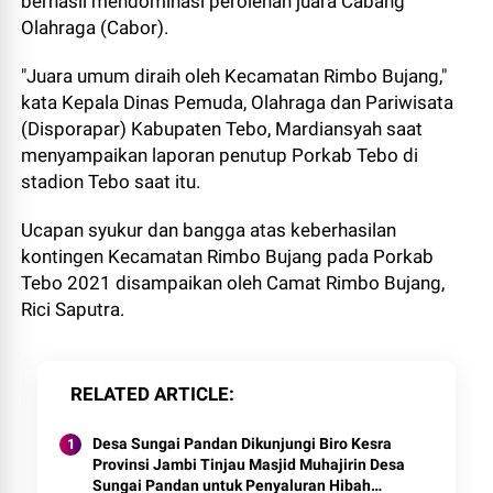
berhasil mendominasi perolehan juara Cabang
Olahraga (Cabor).
"Juara umum diraih oleh Kecamatan Rimbo Bujang,"
kata Kepala Dinas Pemuda, Olahraga dan Pariwisata
(Disporapar) Kabupaten Tebo, Mardiansyah saat
menyampaikan laporan penutup Porkab Tebo di
stadion Tebo saat itu.
Ucapan syukur dan bangga atas keberhasilan
kontingen Kecamatan Rimbo Bujang pada Porkab
Tebo 2021 disampaikan oleh Camat Rimbo Bujang,
Rici Saputra.
RELATED ARTICLE
Desa Sungai Pandan Dikunjungi Biro Kesra
Provinsi Jambi Tinjau Masjid Muhajirin Desa
Sungai Pandan untuk Penyaluran Hibah