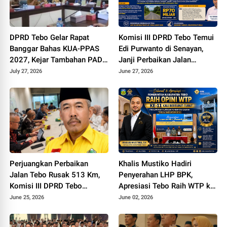
DPRD Tebo Gelar Rapat
Komisi III DPRD Tebo Temui
Banggar Bahas KUA-PPAS
Edi Purwanto di Senayan,
2027, Kejar Tambahan PAD
Janji Perbaikan Jalan
dan DBH Sawit
Padang lamo Rp70 Miliar
July 27, 2026
June 27, 2026
dengan Dana Inpres
Perjuangkan Perbaikan
Khalis Mustiko Hadiri
Jalan Tebo Rusak 513 Km,
Penyerahan LHP BPK,
Komisi III DPRD Tebo
Apresiasi Tebo Raih WTP ke
Datangi Kemen PU
11
June 25, 2026
June 02, 2026