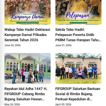
Wabup Tebo Hadiri Deklarasi
Sekda Tebo Hadiri
Kampanye Damai Pilkades
Pelepasan Peserta Didik
Serentak Tahun 2026
PKBM Tunas Harapan Tahun
Pelajaran 2025 - 2026
June 02, 2026
June 01, 2026
Rayakan Idul Adha 1447 H,
FIFGROUP Salurkan Bantuan
FIFGROUP Cabang Rimbo
Sosial di Rimbo Bujang,
Bujang Salurkan Hewan
Perkuat Kepedulian di
Kurban di Masjid Jami Al-
Momen Halal Bihalal
May 26, 2026
April 09, 2026