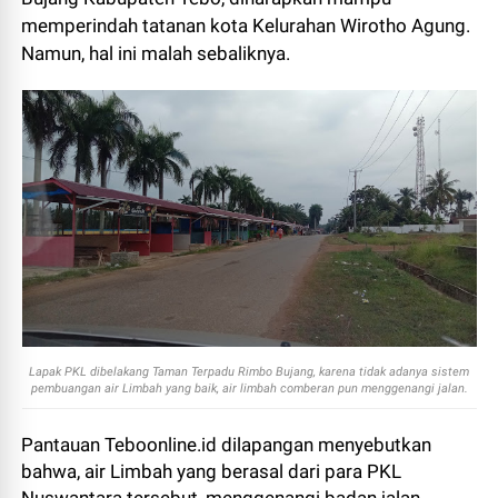
memperindah tatanan kota Kelurahan Wirotho Agung.
Namun, hal ini malah sebaliknya.
Lapak PKL dibelakang Taman Terpadu Rimbo Bujang, karena tidak adanya sistem
pembuangan air Limbah yang baik, air limbah comberan pun menggenangi jalan.
Pantauan Teboonline.id dilapangan menyebutkan
bahwa, air Limbah yang berasal dari para PKL