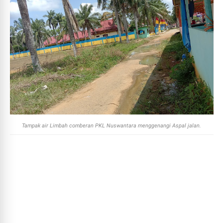
Tampak air Limbah comberan PKL Nuswantara menggenangi Aspal jalan.