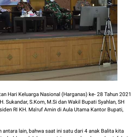
an Hari Keluarga Nasional (Harganas) ke- 28 Tahun 2021
. H. Sukandar, S.Kom, M.Si dan Wakil Bupati Syahlan, SH
den RI KH. Ma'ruf Amin di Aula Utama Kantor Bupati,
tara lain, bahwa saat ini satu dari 4 anak Balita kita
 disebabkan oleh kurang gizi yang cukup lama dan infeksi