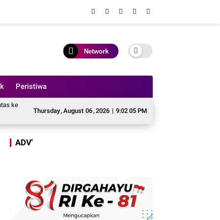
Network
ik
Peristiwa
Padang Lamo
Thursday
Teeng, Bupati Tebo Terbitkan Surat Edaran Larangan Aktivitas 
,
August
06
,
2026
|
9:02 07 PM
ADV'