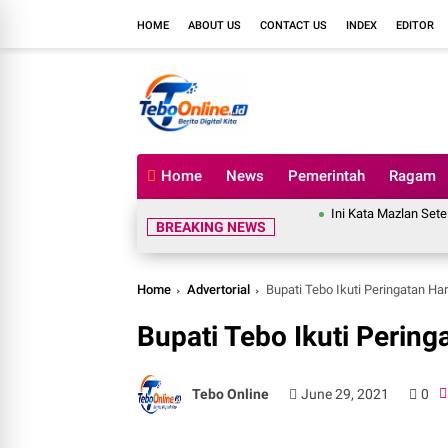
HOME
ABOUT US
CONTACT US
INDEX
EDITOR
Home
News
Pemerintah
Ragam
Ini Kata Mazlan Setelah Merasa Dit
BREAKING NEWS
Home
Advertorial
Bupati Tebo Ikuti Peringatan Ha
Bupati Tebo Ikuti Pering
Tebo Online
June 29, 2021
0