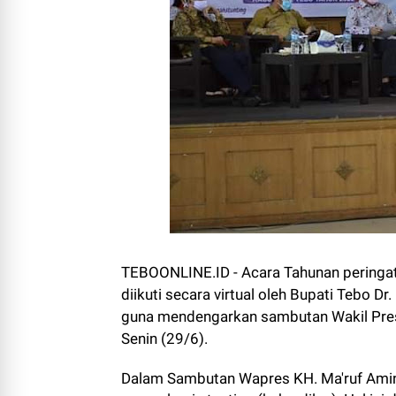
TEBOONLINE.ID - Acara Tahunan peringat
diikuti secara virtual oleh Bupati Tebo Dr
guna mendengarkan sambutan Wakil Presi
Senin (29/6).
Dalam Sambutan Wapres KH. Ma'ruf Amin an
mengalami stunting (kekerdilan). Hal ini