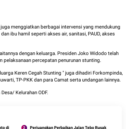
h juga menggiatkan berbagai intervensi yang mendukung
dan ibu hamil seperti akses air, sanitasi, PAUD, akses
 kaitannya dengan keluarga. Presiden Joko Widodo telah
am pelaksanaan percepatan penurunan stunting.
uarga Keren Cegah Stunting " juga dihadiri Forkompinda,
warti, TP-PKK dan para Camat serta undangan lainnya.
 Desa/ Kelurahan ODF.
to di
Perjuangkan Perbaikan Jalan Tebo Rusak
ng
513 Km, Komisi III DPRD Tebo Datangi