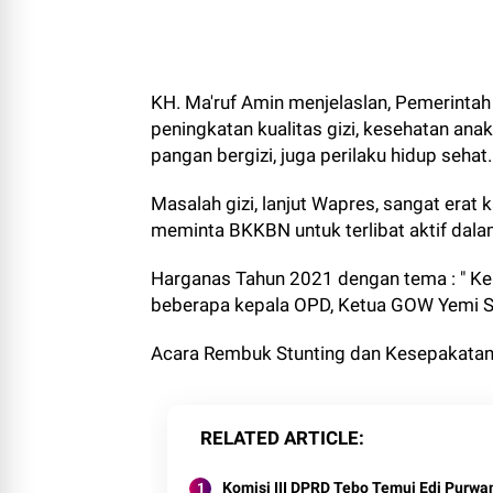
KH. Ma'ruf Amin menjelaslan, Pemerinta
peningkatan kualitas gizi, kesehatan anak 
pangan bergizi, juga perilaku hidup sehat.
Masalah gizi, lanjut Wapres, sangat erat
meminta BKKBN untuk terlibat aktif dal
Harganas Tahun 2021 dengan tema : " Kel
beberapa kepala OPD, Ketua GOW Yemi Su
Acara Rembuk Stunting dan Kesepakatan
RELATED ARTICLE
Komisi III DPRD Tebo Temui Edi Purwan
Senayan, Janji Perbaikan Jalan Pada