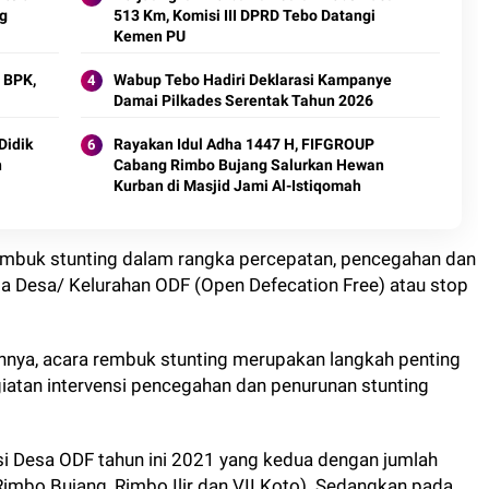
Kemen PU
 BPK,
Wabup Tebo Hadiri Deklarasi Kampanye
Damai Pilkades Serentak Tahun 2026
Didik
Rayakan Idul Adha 1447 H, FIFGROUP
n
Cabang Rimbo Bujang Salurkan Hewan
Kurban di Masjid Jami Al-Istiqomah
rembuk stunting dalam rangka percepatan, pencegahan dan
a Desa/ Kelurahan ODF (Open Defecation Free) atau stop
nya, acara rembuk stunting merupakan langkah penting
atan intervensi pencegahan dan penurunan stunting
si Desa ODF tahun ini 2021 yang kedua dengan jumlah
imbo Bujang, Rimbo Ilir dan VII Koto). Sedangkan pada
atan Rimbo Ulu.