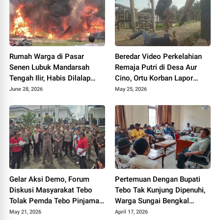
Rumah Warga di Pasar
Beredar Video Perkelahian
Senen Lubuk Mandarsah
Remaja Putri di Desa Aur
Tengah Ilir, Habis Dilalap
Cino, Ortu Korban Lapor
Sijago Merah
Polisi
June 28, 2026
May 25, 2026
Gelar Aksi Demo, Forum
Pertemuan Dengan Bupati
Diskusi Masyarakat Tebo
Tebo Tak Kunjung Dipenuhi,
Tolak Pemda Tebo Pinjaman
Warga Sungai Bengkal
PT SMI
Geruduk Kantor Camat Tebo
May 21, 2026
April 17, 2026