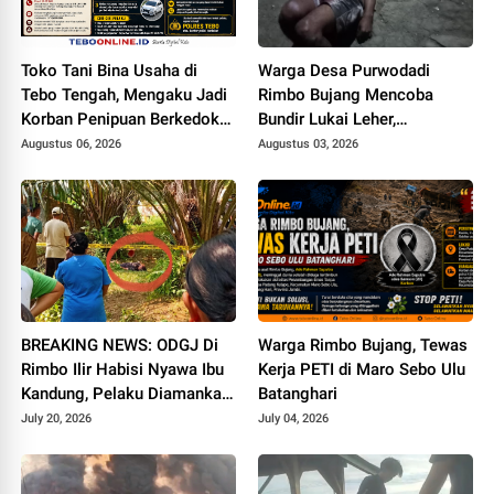
Toko Tani Bina Usaha di
Warga Desa Purwodadi
Tebo Tengah, Mengaku Jadi
Rimbo Bujang Mencoba
Korban Penipuan Berkedok
Bundir Lukai Leher,
Pemesanan Racun Tikus
Sebelumnya Pernah Potong
Augustus 06, 2026
Augustus 03, 2026
Alat Kelamin Sendiri
BREAKING NEWS: ODGJ Di
Warga Rimbo Bujang, Tewas
Rimbo Ilir Habisi Nyawa Ibu
Kerja PETI di Maro Sebo Ulu
Kandung, Pelaku Diamankan
Batanghari
di Mapolsek
July 20, 2026
July 04, 2026