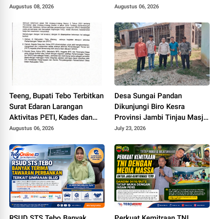
Simpang Betung - Pintas ke
Augustus 08, 2026
Augustus 06, 2026
Jalan Padang Lamo
Teeng, Bupati Tebo Terbitkan
Desa Sungai Pandan
Surat Edaran Larangan
Dikunjungi Biro Kesra
Aktivitas PETI, Kades dan
Provinsi Jambi Tinjau Masjid
Perangkat Desa Yang
Muhajirin Desa Sungai
Augustus 06, 2026
July 23, 2026
Terlibat Bakal Disanksi
Pandan untuk Penyaluran
Hibah Pemeliharaan
RSUD STS Tebo Banyak
Perkuat Kemitraan TNI