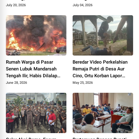
di Mapolsek
July 20, 2026
July 04, 2026
Rumah Warga di Pasar
Beredar Video Perkelahian
Senen Lubuk Mandarsah
Remaja Putri di Desa Aur
Tengah Ilir, Habis Dilalap
Cino, Ortu Korban Lapor
Sijago Merah
Polisi
June 28, 2026
May 25, 2026