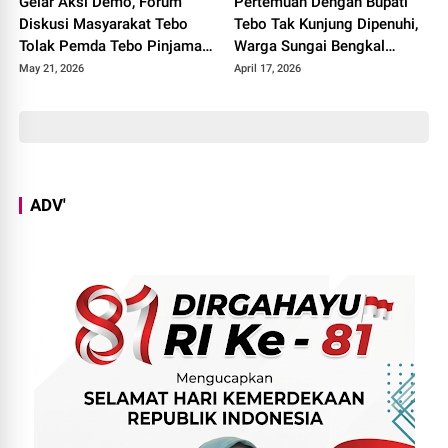
Gelar Aksi Demo, Forum
Pertemuan Dengan Bupati
Diskusi Masyarakat Tebo
Tebo Tak Kunjung Dipenuhi,
Tolak Pemda Tebo Pinjaman
Warga Sungai Bengkal
PT SMI
Geruduk Kantor Camat Tebo
May 21, 2026
April 17, 2026
Ilir
ADV'