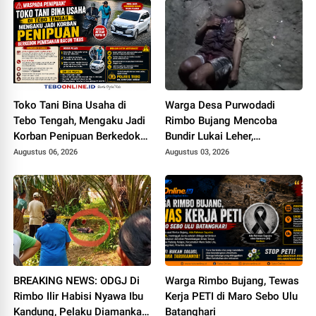
Toko Tani Bina Usaha di
Warga Desa Purwodadi
Tebo Tengah, Mengaku Jadi
Rimbo Bujang Mencoba
Korban Penipuan Berkedok
Bundir Lukai Leher,
Pemesanan Racun Tikus
Sebelumnya Pernah Potong
Augustus 06, 2026
Augustus 03, 2026
Alat Kelamin Sendiri
BREAKING NEWS: ODGJ Di
Warga Rimbo Bujang, Tewas
Rimbo Ilir Habisi Nyawa Ibu
Kerja PETI di Maro Sebo Ulu
Kandung, Pelaku Diamankan
Batanghari