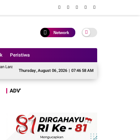
Network
ik
Peristiwa
tivitas PETI, Kades dan Perangkat Desa Yang Terlibat Bakal Disanksi
Toko 
Thursday
,
August
06
,
2026
|
07:46 59 AM
ADV'