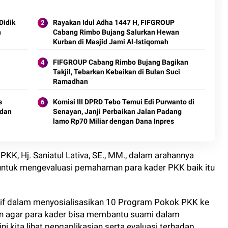
Didik
Rayakan Idul Adha 1447 H, FIFGROUP
n
Cabang Rimbo Bujang Salurkan Hewan
Kurban di Masjid Jami Al-Istiqomah
FIFGROUP Cabang Rimbo Bujang Bagikan
Takjil, Tebarkan Kebaikan di Bulan Suci
Ramadhan
s
Komisi III DPRD Tebo Temui Edi Purwanto di
 dan
Senayan, Janji Perbaikan Jalan Padang
lamo Rp70 Miliar dengan Dana Inpres
K, Hj. Saniatul Lativa, SE., MM., dalam arahannya
 untuk mengevaluasi pemahaman para kader PKK baik itu
ktif dalam menyosialisasikan 10 Program Pokok PKK ke
an agar para kader bisa membantu suami dalam
ni kita lihat pengaplikasian serta evaluasi terhadap