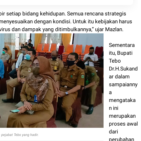
r setiap bidang kehidupan. Semua rencana strategis
nyesuaikan dengan kondisi. Untuk itu kebijakan harus
irus dan dampak yang ditimbulkannya,” ujar Mazlan.
Sementara
itu, Bupati
Tebo
Dr.H.Sukand
ar dalam
sampaianny
a
mengataka
n ini
merupakan
proses awal
dari
pejabat Tebo yang hadir.
perubahan
yang terjadi.