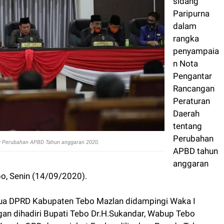
Paripurna
dalam
rangka
penyampaia
n Nota
Pengantar
Rancangan
Peraturan
Daerah
tentang
Perubahan
g Perubahan APBD Tahun anggaran 2020.
APBD tahun
anggaran
o, Senin (14/09/2020).
tua DPRD Kabupaten Tebo Mazlan didampingi Waka I
gan dihadiri Bupati Tebo Dr.H.Sukandar, Wabup Tebo
 Kepala OPD dan pejabat Eselon dilingkup Pemda Tebo.