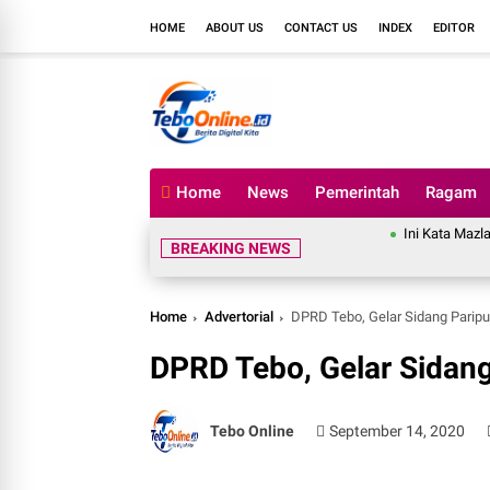
HOME
ABOUT US
CONTACT US
INDEX
EDITOR
Home
News
Pemerintah
Ragam
Ini Kata Mazlan Setelah Meras
BREAKING NEWS
Home
Advertorial
DPRD Tebo, Gelar Sidang Parip
DPRD Tebo, Gelar Sidan
Tebo Online
September 14, 2020