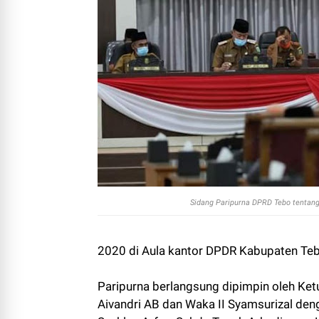
Sidang Paripurna DPRD Tebo tentan
2020 di Aula kantor DPDR Kabupaten Teb
Paripurna berlangsung dipimpin oleh Ke
Aivandri AB dan Waka II Syamsurizal den
Syahlan Arfan, Sekda Teguh Arhadi, para