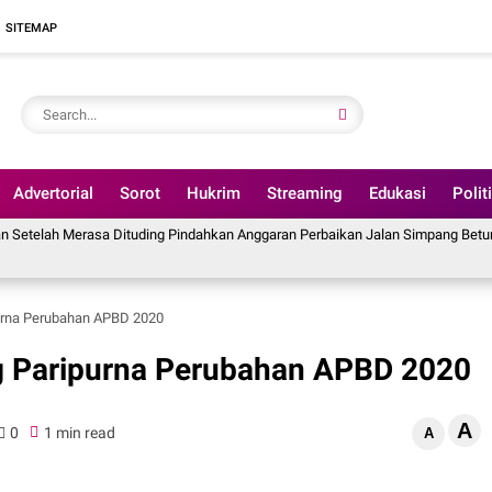
SITEMAP
Advertorial
Sorot
Hukrim
Streaming
Edukasi
Polit
a Dituding Pindahkan Anggaran Perbaikan Jalan Simpang Betung - Pintas ke J
urna Perubahan APBD 2020
g Paripurna Perubahan APBD 2020
A
0
1 min read
A