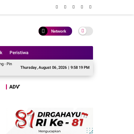
Network
ik
Peristiwa
alan Padang Lamo
Thursday
Teeng, Bupati Tebo Terbitkan Surat Edaran Larangan Aktiv
,
August
06
,
2026
|
9:58 21 PM
ADV'