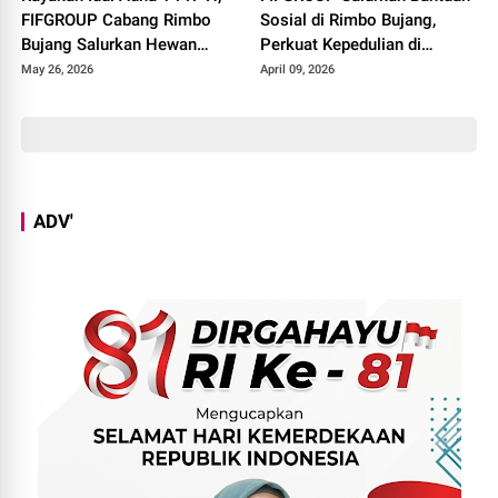
FIFGROUP Cabang Rimbo
Sosial di Rimbo Bujang,
Bujang Salurkan Hewan
Perkuat Kepedulian di
Kurban di Masjid Jami Al-
Momen Halal Bihalal
May 26, 2026
April 09, 2026
Istiqomah
ADV'