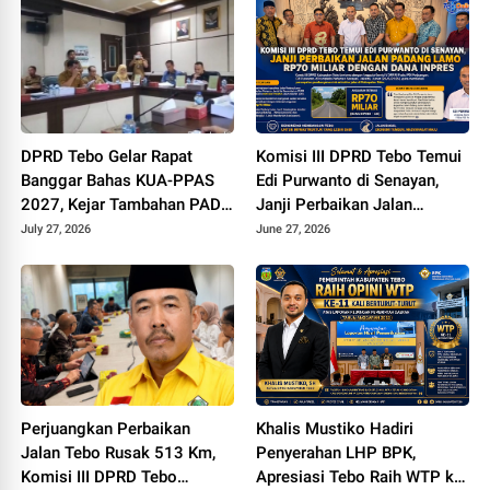
DPRD Tebo Gelar Rapat
Komisi III DPRD Tebo Temui
Banggar Bahas KUA-PPAS
Edi Purwanto di Senayan,
2027, Kejar Tambahan PAD
Janji Perbaikan Jalan
dan DBH Sawit
Padang lamo Rp70 Miliar
July 27, 2026
June 27, 2026
dengan Dana Inpres
Perjuangkan Perbaikan
Khalis Mustiko Hadiri
Jalan Tebo Rusak 513 Km,
Penyerahan LHP BPK,
Komisi III DPRD Tebo
Apresiasi Tebo Raih WTP ke