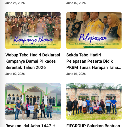
Datangi Kemen PU
11
June 25, 2026
June 02, 2026
Wabup Tebo Hadiri Deklarasi
Sekda Tebo Hadiri
Kampanye Damai Pilkades
Pelepasan Peserta Didik
Serentak Tahun 2026
PKBM Tunas Harapan Tahun
Pelajaran 2025 - 2026
June 02, 2026
June 01, 2026
Rayakan Idul Adha 1447 H,
FIFGROUP Salurkan Bantuan