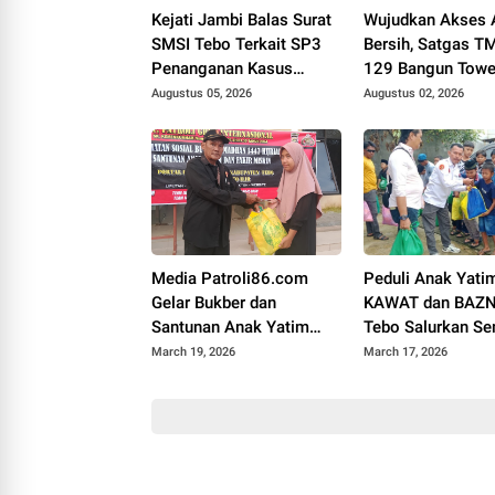
Kejati Jambi Balas Surat
Wujudkan Akses 
SMSI Tebo Terkait SP3
Bersih, Satgas 
Penanganan Kasus
129 Bangun Towe
Dugaan Korupsi di
Tandon di Desa T
Augustus 05, 2026
Augustus 02, 2026
DPUPR Tebo Rp 2,1 M
Agung
Media Patroli86.com
Peduli Anak Yatim
Gelar Bukber dan
KAWAT dan BAZ
Santunan Anak Yatim
Tebo Salurkan S
Piatu di VII Koto Ilir
March 19, 2026
March 17, 2026