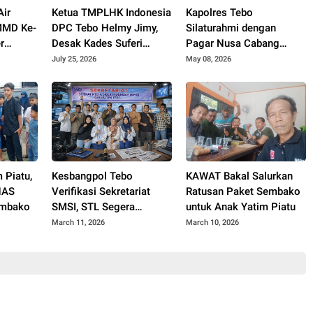
Air
Ketua TMPLHK Indonesia
Kapolres Tebo
TMMD Ke-
DPC Tebo Helmy Jimy,
Silaturahmi dengan
r
Desak Kades Suferi
Pagar Nusa Cabang
anjung
Dicopot Tidak Hormat,
Tebo, Perkuat Sinergi
July 25, 2026
May 08, 2026
Pemkab Tebo Diminta
Jaga Kamtibmas
Usut Tuntas
 Piatu,
Kesbangpol Tebo
KAWAT Bakal Salurkan
NAS
Verifikasi Sekretariat
Ratusan Paket Sembako
embako
SMSI, STL Segera
untuk Anak Yatim Piatu
Diterbitkan
March 11, 2026
March 10, 2026