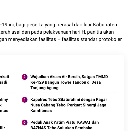
9 ini, bagi peserta yang berasal dari luar Kabupaten
rah asal dan pada pelaksanaan hari H, panitia akan
n menyediakan fasilitas – fasilitas standar protokoler
rkait
Wujudkan Akses Air Bersih, Satgas TMMD
i di
Ke-129 Bangun Tower Tandon di Desa
Tanjung Agung
elmy
Kapolres Tebo Silaturahmi dengan Pagar
k
Nusa Cabang Tebo, Perkuat Sinergi Jaga
ntas
Kamtibmas
Peduli Anak Yatim Piatu, KAWAT dan
lir
BAZNAS Tebo Salurkan Sembako