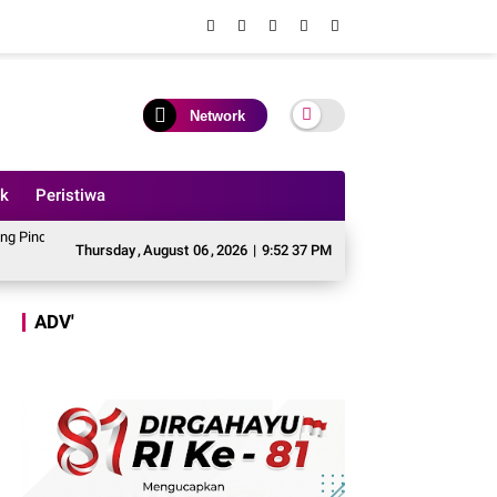
Network
ik
Peristiwa
ggaran Perbaikan Jalan Simpang Betung - Pintas ke Jalan Padang Lamo
Tee
Thursday
,
August
06
,
2026
|
9:52 39 PM
ADV'