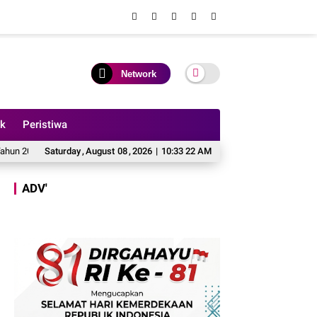
Network
ik
Peristiwa
 FB Bang Haye Diduga Milik Kades Sungai Rambai, Bakal Dilaporkan SMSI Tebo 
Saturday
,
August
08
,
2026
|
10:33 24 AM
ADV'