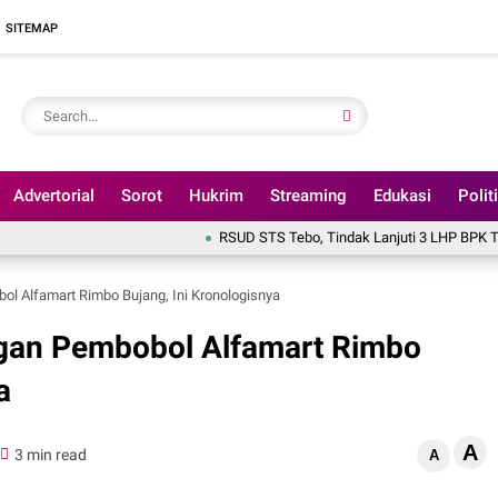
SITEMAP
Advertorial
Sorot
Hukrim
Streaming
Edukasi
Polit
RSUD STS Tebo, Tindak Lanjuti 3 LHP BPK Tahun 2025
Akun
l Alfamart Rimbo Bujang, Ini Kronologisnya
gan Pembobol Alfamart Rimbo
a
A
3 min read
A