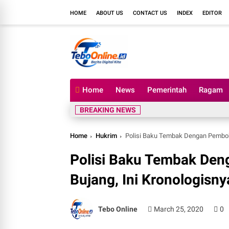
HOME
ABOUT US
CONTACT US
INDEX
EDITOR
Home
News
Pemerintah
Ragam
BREAKING NEWS
Home
Hukrim
Polisi Baku Tembak Dengan Pembobo
Polisi Baku Tembak Den
Bujang, Ini Kronologisny
Tebo Online
March 25, 2020
0