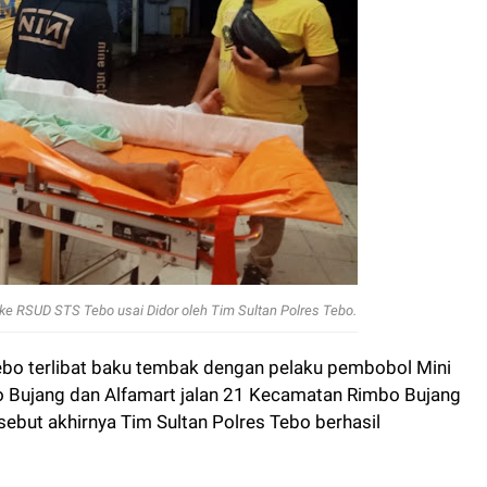
e RSUD STS Tebo usai Didor oleh Tim Sultan Polres Tebo.
bo terlibat baku tembak dengan pelaku pembobol Mini
 Bujang dan Alfamart jalan 21 Kecamatan Rimbo Bujang
but akhirnya Tim Sultan Polres Tebo berhasil