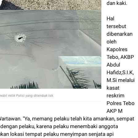
dan kaki.
Hal
tersebut
dibenarkan
oleh
Kapolres
Tebo, AKBP
Abdul
Hafidz,S.I.K,
M.Si melalui
kasat
reskrim
obil milik Polisi yang ditembak tsk.
Polres Tebo
AKP M
Wartawan. "Ya, memang pelaku telah kita amankan, sempat
ya dengan pelaku, karena pelaku menembaki anggota
ukan lokasi tempat pelaku menyimpan senjata api