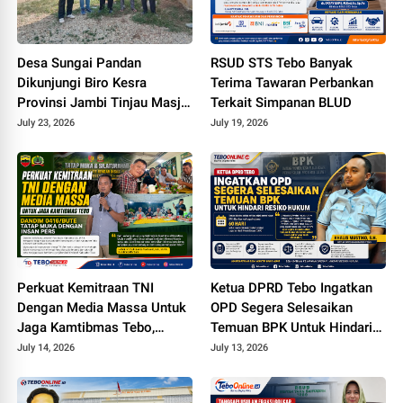
Desa Sungai Pandan
RSUD STS Tebo Banyak
Dikunjungi Biro Kesra
Terima Tawaran Perbankan
Provinsi Jambi Tinjau Masjid
Terkait Simpanan BLUD
Muhajirin Desa Sungai
July 23, 2026
July 19, 2026
Pandan untuk Penyaluran
Hibah Pemeliharaan
Perkuat Kemitraan TNI
Ketua DPRD Tebo Ingatkan
Dengan Media Massa Untuk
OPD Segera Selesaikan
Jaga Kamtibmas Tebo,
Temuan BPK Untuk Hindari
Dandim 0416/Bute Tatap
Resiko Hukum
July 14, 2026
July 13, 2026
Muka Dengan Insan Pers