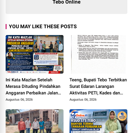
Tebo Online
YOU MAY LIKE THESE POSTS
Ini Kata Mazlan Setelah
Teeng, Bupati Tebo Terbitkan
Merasa Dituding Pindahkan
Surat Edaran Larangan
Anggaran Perbaikan Jalan
Aktivitas PETI, Kades dan
Simpang Betung - Pintas ke
Perangkat Desa Yang
Augustus 06, 2026
Augustus 06, 2026
Jalan Padang Lamo
Terlibat Bakal Disanksi