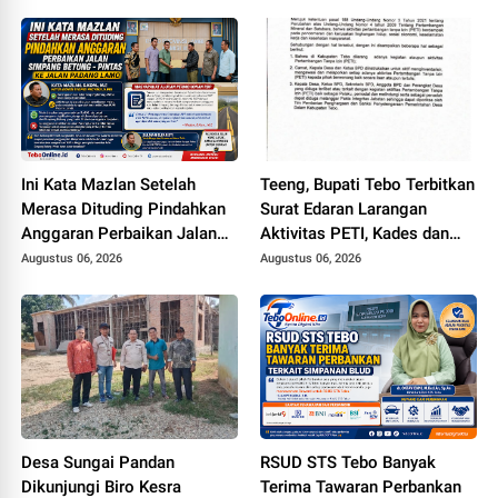
Ini Kata Mazlan Setelah
Teeng, Bupati Tebo Terbitkan
Merasa Dituding Pindahkan
Surat Edaran Larangan
Anggaran Perbaikan Jalan
Aktivitas PETI, Kades dan
Simpang Betung - Pintas ke
Perangkat Desa Yang
Augustus 06, 2026
Augustus 06, 2026
Jalan Padang Lamo
Terlibat Bakal Disanksi
Desa Sungai Pandan
RSUD STS Tebo Banyak
Dikunjungi Biro Kesra
Terima Tawaran Perbankan