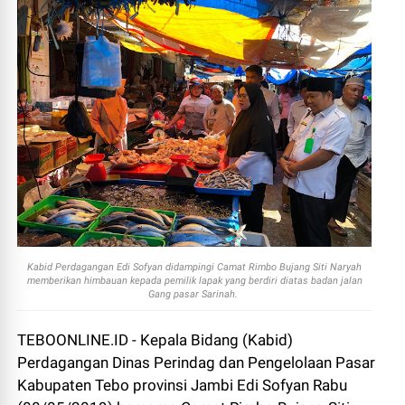
Kabid Perdagangan Edi Sofyan didampingi Camat Rimbo Bujang Siti Naryah
memberikan himbauan kepada pemilik lapak yang berdiri diatas badan jalan
Gang pasar Sarinah.
TEBOONLINE.ID - Kepala Bidang (Kabid)
Perdagangan Dinas Perindag dan Pengelolaan Pasar
Kabupaten Tebo provinsi Jambi Edi Sofyan Rabu