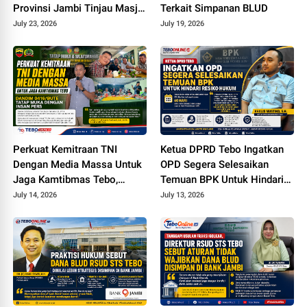
Provinsi Jambi Tinjau Masjid
Terkait Simpanan BLUD
Muhajirin Desa Sungai
July 23, 2026
July 19, 2026
Pandan untuk Penyaluran
Hibah Pemeliharaan
Perkuat Kemitraan TNI
Ketua DPRD Tebo Ingatkan
Dengan Media Massa Untuk
OPD Segera Selesaikan
Jaga Kamtibmas Tebo,
Temuan BPK Untuk Hindari
Dandim 0416/Bute Tatap
Resiko Hukum
July 14, 2026
July 13, 2026
Muka Dengan Insan Pers