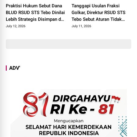
Praktisi Hukum Sebut Dana
Tanggapi Usulan Fraksi
BLUD RSUD STS Tebo Dinilai
Golkar, Direktur RSUD STS
Lebih Strategis Disimpan di
Tebo Sebut Aturan Tidak
Bank Jambi
Wajibkan Dana BLUD
July 12, 2026
July 11, 2026
Disimpan di Bank Jambi
ADV'