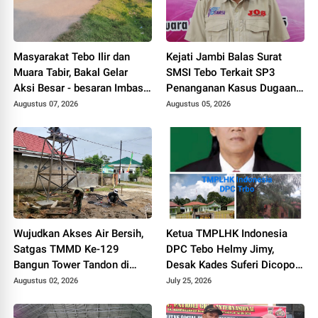
Masyarakat Tebo Ilir dan
Kejati Jambi Balas Surat
Muara Tabir, Bakal Gelar
SMSI Tebo Terkait SP3
Aksi Besar - besaran Imbas
Penanganan Kasus Dugaan
Jalan Simpang Betung -
Korupsi di DPUPR Tebo Rp
Augustus 07, 2026
Augustus 05, 2026
Pintas Tak Dianggarkan di
2,1 M
2027
Wujudkan Akses Air Bersih,
Ketua TMPLHK Indonesia
Satgas TMMD Ke-129
DPC Tebo Helmy Jimy,
Bangun Tower Tandon di
Desak Kades Suferi Dicopot
Desa Tanjung Agung
Tidak Hormat, Pemkab Tebo
Augustus 02, 2026
July 25, 2026
Diminta Usut Tuntas