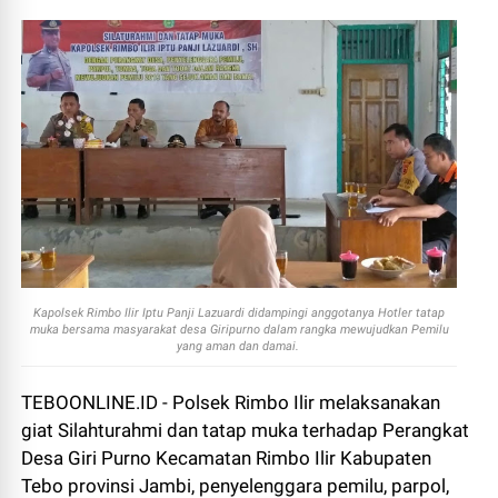
Kapolsek Rimbo Ilir Iptu Panji Lazuardi didampingi anggotanya Hotler tatap
muka bersama masyarakat desa Giripurno dalam rangka mewujudkan Pemilu
yang aman dan damai.
TEBOONLINE.ID - Polsek Rimbo Ilir melaksanakan
giat Silahturahmi dan tatap muka terhadap Perangkat
Desa Giri Purno Kecamatan Rimbo Ilir Kabupaten
Tebo provinsi Jambi, penyelenggara pemilu, parpol,