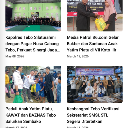
Kapolres Tebo Silaturahmi
Media Patroli86.com Gelar
dengan Pagar Nusa Cabang
Bukber dan Santunan Anak
Tebo, Perkuat Sinergi Jaga
Yatim Piatu di VII Koto Ilir
Kamtibmas
May 08, 2026
March 19, 2026
Peduli Anak Yatim Piatu,
Kesbangpol Tebo Verifikasi
KAWAT dan BAZNAS Tebo
Sekretariat SMSI, STL
Salurkan Sembako
Segera Diterbitkan
March 17, 2026
March 11, 2026